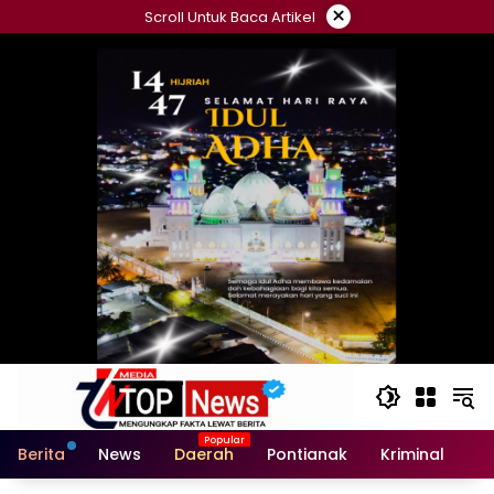
Langsung
×
Scroll Untuk Baca Artikel
ke
konten
Berita
News
Daerah
Pontianak
Kriminal
Po