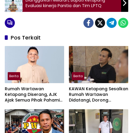
Evaluasi kinerja Panitia dan Tim LPTQ
Pos Terkait
Berita
Berita
Rumah Wartawan
KAWAN Ketapang Sesalkan
Ketapang Diserang, AJK
Rumah Wartawan
Ajak Semua Pihak Pahami
Didatangi, Dorong
Tupoksi Jurnalis
Penyelesaian Sesuai UU
Pers