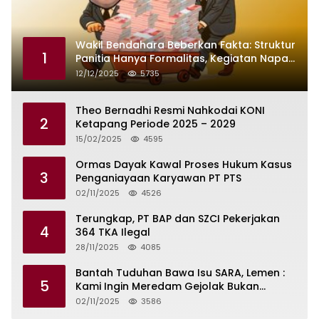
Wakil Bendahara Beberkan Fakta: Struktur
1
Panitia Hanya Formalitas, Kegiatan Napak
Tilas Dikendalikan Martin dan Kamboja
12/12/2025
5735
Theo Bernadhi Resmi Nahkodai KONI
2
Ketapang Periode 2025 – 2029
15/02/2025
4595
Ormas Dayak Kawal Proses Hukum Kasus
3
Penganiayaan Karyawan PT PTS
02/11/2025
4526
Terungkap, PT BAP dan SZCI Pekerjakan
4
364 TKA Ilegal
28/11/2025
4085
Bantah Tuduhan Bawa Isu SARA, Lemen :
5
Kami Ingin Meredam Gejolak Bukan
Memperkeruh
02/11/2025
3586