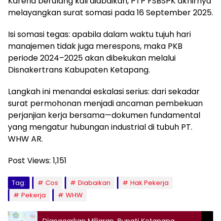
Karena berulang kali diabaikan, PTP FSBSPK akhirnya
melayangkan surat somasi pada 16 September 2025.
Isi somasi tegas: apabila dalam waktu tujuh hari
manajemen tidak juga merespons, maka PKB
periode 2024–2025 akan dibekukan melalui
Disnakertrans Kabupaten Ketapang.
Langkah ini menandai eskalasi serius: dari sekadar
surat permohonan menjadi ancaman pembekuan
perjanjian kerja bersama—dokumen fundamental
yang mengatur hubungan industrial di tubuh PT.
WHW AR.
Post Views:
1,151
Tag:
Cos
Diabaikan
Hak Pekerja
Pekerja
WHW
Dianggarkan Miliaran, Bupati Ketapang