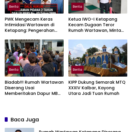
Berita
Berita
PWK Mengecam Keras
Ketua IWO-I Ketapang
Intimidasi Wartawan di
Kecam Dugaan Teror
Ketapang: Pengerahan
Rumah Wartawan, Minta
Massa Tindakan Barbar
Polisi Usut Tuntas
Berita
Berita
Biadab!!! Rumah Wartawan
KIPP Dukung Semarak MTQ
Diserang Usai
XXXIV Kalbar, Kayong
Memberitakan Dapur MBG
Utara Jadi Tuan Rumah
Bermasalah
Baca Juga