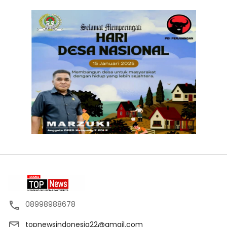
08998988678
topnewsindonesia22@gmail.com