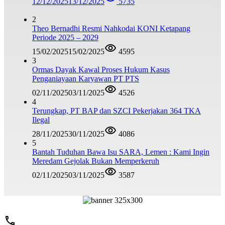
12/12/2025
13/12/2025
5735
2
Theo Bernadhi Resmi Nahkodai KONI Ketapang
Periode 2025 – 2029
15/02/2025
15/02/2025
4595
3
Ormas Dayak Kawal Proses Hukum Kasus
Penganiayaan Karyawan PT PTS
02/11/2025
03/11/2025
4526
4
Terungkap, PT BAP dan SZCI Pekerjakan 364 TKA
Ilegal
28/11/2025
30/11/2025
4086
5
Bantah Tuduhan Bawa Isu SARA, Lemen : Kami Ingin
Meredam Gejolak Bukan Memperkeruh
02/11/2025
03/11/2025
3587