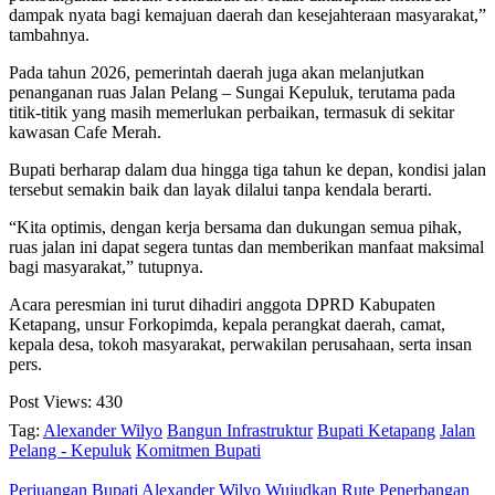
dampak nyata bagi kemajuan daerah dan kesejahteraan masyarakat,”
tambahnya.
Pada tahun 2026, pemerintah daerah juga akan melanjutkan
penanganan ruas Jalan Pelang – Sungai Kepuluk, terutama pada
titik-titik yang masih memerlukan perbaikan, termasuk di sekitar
kawasan Cafe Merah.
Bupati berharap dalam dua hingga tiga tahun ke depan, kondisi jalan
tersebut semakin baik dan layak dilalui tanpa kendala berarti.
“Kita optimis, dengan kerja bersama dan dukungan semua pihak,
ruas jalan ini dapat segera tuntas dan memberikan manfaat maksimal
bagi masyarakat,” tutupnya.
Acara peresmian ini turut dihadiri anggota DPRD Kabupaten
Ketapang, unsur Forkopimda, kepala perangkat daerah, camat,
kepala desa, tokoh masyarakat, perwakilan perusahaan, serta insan
pers.
Post Views:
430
Tag:
Alexander Wilyo
Bangun Infrastruktur
Bupati Ketapang
Jalan
Pelang - Kepuluk
Komitmen Bupati
Perjuangan Bupati Alexander Wilyo Wujudkan Rute Penerbangan