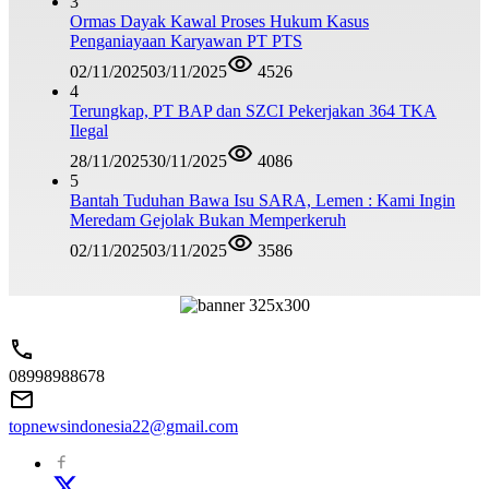
3
Ormas Dayak Kawal Proses Hukum Kasus
Penganiayaan Karyawan PT PTS
02/11/2025
03/11/2025
4526
4
Terungkap, PT BAP dan SZCI Pekerjakan 364 TKA
Ilegal
28/11/2025
30/11/2025
4086
5
Bantah Tuduhan Bawa Isu SARA, Lemen : Kami Ingin
Meredam Gejolak Bukan Memperkeruh
02/11/2025
03/11/2025
3586
08998988678
topnewsindonesia22@gmail.com