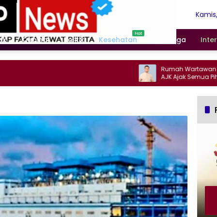
Kamis,
Agust
2026
ak
Kriminal
Politik
Kesehatan
Olahraga
Inte
Rumah Wartawan Ketapa
AJK Ajak Semua Pihak Pa
Jurnalis