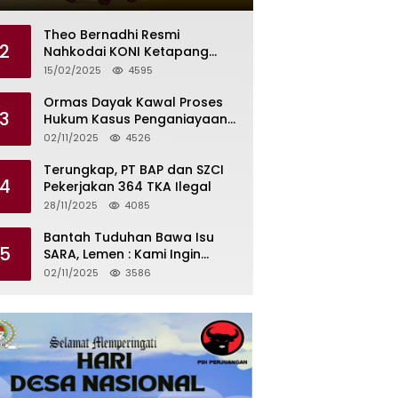
Tilas Dikendalikan Martin dan
Kamboja
Theo Bernadhi Resmi
2
Nahkodai KONI Ketapang
Periode 2025 – 2029
15/02/2025
4595
Ormas Dayak Kawal Proses
3
Hukum Kasus Penganiayaan
Karyawan PT PTS
02/11/2025
4526
Terungkap, PT BAP dan SZCI
4
Pekerjakan 364 TKA Ilegal
28/11/2025
4085
Bantah Tuduhan Bawa Isu
5
SARA, Lemen : Kami Ingin
Meredam Gejolak Bukan
02/11/2025
3586
Memperkeruh