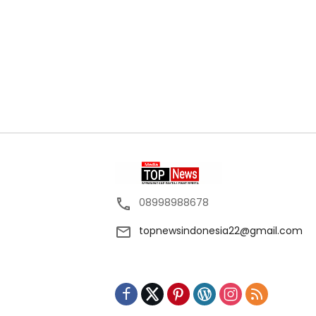
08998988678
topnewsindonesia22@gmail.com