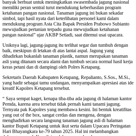
banyak berbuat untuk meningkatkan swasembada jagung nasional
memiliki peran sentral turut mendukung keberhasilan program
ketahanan pangan nasional. Tanaman jagung ini bukan sekadar
simbol, tapi hasil nyata dari keterlibatan personel kami dalam
mendukung program Asta Cita Bapak Presiden Prabowo Subianto
mewujudkan pertanian terpadu guna mewujudkan ketahanan
pangan nasional” ujar AKBP Setiadi, saat ditemui usai upacara.
Uniknya lagi, jagung-jagung itu terlihat segar dan tumbuh dengan
baik, meskipun di letakan di atas lantai aspal. Jagung yang
dihadirkan bukanlah tanaman plastik, namun merupakan tanaman
asli yang ditanam secara alami dan tumbuh secara normal hasil kerja
keras petani dan di dampingi oleh Polres Ketapang.
Sekretaris Daerah Kabupaten Ketapang, Repalianto, S.Sos., M.Si.,
yang hadir sebagai tamu undangan, menyampaikan apresiasi atas ide
kreatif Kapolres Ketapang tersebut.
“ Saya sempat kaget, kenapa tiba-tiba ada jagung di halaman kantor
Pemda, karena area tersebut tidak pernah kami tanami jagung.
Ternyata pak Kapolres yang membawa kesini. Ini bentuk kreatifitas
yang out of the box, sangat cerdas dan mengena, dengan
menghadirkan secara langsung tanaman jagung asli di halaman
kantor Bupati Ketapang untuk ikut serta dalam Upacara Peringatan
Hari Bhayangkara ke-79 tahun 2025. Hal ini melambangkan