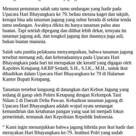
Menurut penuturan salah satu tamu undangan yang hadir pada
Upacara Hari Bhayangkara ke 79, beliau merasa kaget dan takjub,
kenapa bisa ada tanaman jagung yang subur berada di sekitar tenda
tamu undangan. Awalnya dikira itu hanya tanaman palsu atau
buatan. Tapi setelah dipegang dan dilihat lebih dekat, ternyata itu
tanaman jagung asli, dan tongkol jagung dan daunnya juga asli,
bukan buatan manusia.
Salah satu panitia pelaksana menyampaikan, bahwa tanaman jagung
tersebut memang asli, dan keberadaannya pada Upacara Hari
Bhayangkara pada hari ini merupakan ide kreatif yang digagas oleh
Kapolres Ketapang AKBP Setiadi, S.H., S.I.K., M.H., untuk ikut
dihadirkan dalam Upacara Hari Bhayangkara ke 79 di Halaman
Kantor Bupati Ketapang.
Tanaman tersebut langsung di datangkan dari Kebun Jagung yang
sedang di garap oleh Polres Ketapang dengan Kelompok Tani
Nilam 2 di Daerah Delta Pawan. Kehadiran tanaman jagung di
Upacara Hari Bhayangkara adalah wujud nyata semangat
kemandirian dan ketahanan pangan yang saat ini menjadi fokus
pemerintah, termasuk dari Kepolisian Republik Indonesia.
“ Kami ingin menunjukkan bahwa jagung hibrida pun ikut hadir dan
merayakan Hari Bhayangkara ke-79. Institusi Polri yang sudah