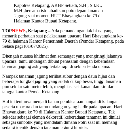
Kapolres Ketapang, AKBP Setiadi, S.H., S.I.K.,
M.H.,bersama istri abadikan poto depan tanaman
Jagung saat momen HUT Bhayangkara ke 79 di
Halaman Kantor Bupati Ketapang.
TOP
NEWS
, Ketapang –
Ada pemandangan tak biasa yang
menarik perhatian saat pelaksanaan upacara Hari Bhayangkara ke-
79 di halaman Kantor Pemerintah Daerah (Pemda) Ketapang, pada
Selasa pagi (01/07/2025).
Ditengah nuansa khidmat dan semangat yang mengiringi jalannya
upacara, tamu undangan dibuat penasaran dengan keberadaan
tanaman jagung asli yang tertata rapi di sekitar tenda utama.
Nampak tanaman jagung terlihat subur dengan daun hijau dan
beberapa tongkol jagung yang sudah cukup besar, tinggi tanaman
pun sekitar satu meter lebih, menghiasi sisi kanan dan kiri dari
tangga kantor Pemda Ketapang.
Hal ini tentunya menjadi bahan pembicaraan hangat di kalangan
peserta upacara dan tamu undangan yang hadir pada upacara Hari
Bhayangkara ke 79 di Halaman Kantor Bupati Ketapang. Tak
sekadar sebagai elemen dekoratif, keberadaan tanaman ini dinilai
sebagai simbolik yang mendalam dimana Polri saat ini memang
sedang identik dengan tanaman jagung hibrida.