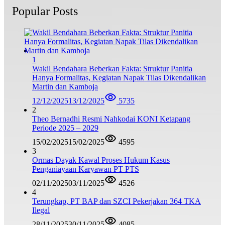
Popular Posts
1
Wakil Bendahara Beberkan Fakta: Struktur Panitia
Hanya Formalitas, Kegiatan Napak Tilas Dikendalikan
Martin dan Kamboja
12/12/2025
13/12/2025
5735
2
Theo Bernadhi Resmi Nahkodai KONI Ketapang
Periode 2025 – 2029
15/02/2025
15/02/2025
4595
3
Ormas Dayak Kawal Proses Hukum Kasus
Penganiayaan Karyawan PT PTS
02/11/2025
03/11/2025
4526
4
Terungkap, PT BAP dan SZCI Pekerjakan 364 TKA
Ilegal
28/11/2025
30/11/2025
4085