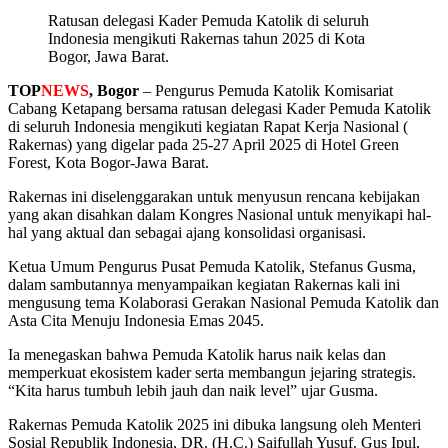
Ratusan delegasi Kader Pemuda Katolik di seluruh
Indonesia mengikuti Rakernas tahun 2025 di Kota
Bogor, Jawa Barat.
TOP
NEWS
, Bogor
– Pengurus Pemuda Katolik Komisariat
Cabang Ketapang bersama ratusan delegasi Kader Pemuda Katolik
di seluruh Indonesia mengikuti kegiatan Rapat Kerja Nasional (
Rakernas) yang digelar pada 25-27 April 2025 di Hotel Green
Forest, Kota Bogor-Jawa Barat.
Rakernas ini diselenggarakan untuk menyusun rencana kebijakan
yang akan disahkan dalam Kongres Nasional untuk menyikapi hal-
hal yang aktual dan sebagai ajang konsolidasi organisasi.
Ketua Umum Pengurus Pusat Pemuda Katolik, Stefanus Gusma,
dalam sambutannya menyampaikan kegiatan Rakernas kali ini
mengusung tema Kolaborasi Gerakan Nasional Pemuda Katolik dan
Asta Cita Menuju Indonesia Emas 2045.
Ia menegaskan bahwa Pemuda Katolik harus naik kelas dan
memperkuat ekosistem kader serta membangun jejaring strategis.
“Kita harus tumbuh lebih jauh dan naik level” ujar Gusma.
Rakernas Pemuda Katolik 2025 ini dibuka langsung oleh Menteri
Sosial Republik Indonesia, DR. (H.C.) Saifullah Yusuf. Gus Ipul,