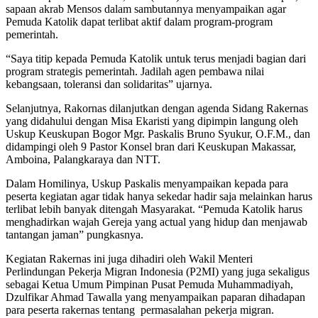
sapaan akrab Mensos dalam sambutannya menyampaikan agar
Pemuda Katolik dapat terlibat aktif dalam program-program
pemerintah.
“Saya titip kepada Pemuda Katolik untuk terus menjadi bagian dari
program strategis pemerintah. Jadilah agen pembawa nilai
kebangsaan, toleransi dan solidaritas” ujarnya.
Selanjutnya, Rakornas dilanjutkan dengan agenda Sidang Rakernas
yang didahului dengan Misa Ekaristi yang dipimpin langung oleh
Uskup Keuskupan Bogor Mgr. Paskalis Bruno Syukur, O.F.M., dan
didampingi oleh 9 Pastor Konsel bran dari Keuskupan Makassar,
Amboina, Palangkaraya dan NTT.
Dalam Homilinya, Uskup Paskalis menyampaikan kepada para
peserta kegiatan agar tidak hanya sekedar hadir saja melainkan harus
terlibat lebih banyak ditengah Masyarakat. “Pemuda Katolik harus
menghadirkan wajah Gereja yang actual yang hidup dan menjawab
tantangan jaman” pungkasnya.
Kegiatan Rakernas ini juga dihadiri oleh Wakil Menteri
Perlindungan Pekerja Migran Indonesia (P2MI) yang juga sekaligus
sebagai Ketua Umum Pimpinan Pusat Pemuda Muhammadiyah,
Dzulfikar Ahmad Tawalla yang menyampaikan paparan dihadapan
para peserta rakernas tentang permasalahan pekerja migran.