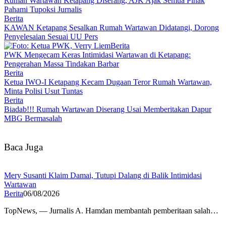
Rumah Wartawan Ketapang Diserang, AJK Ajak Semua Pihak
Pahami Tupoksi Jurnalis
Berita
KAWAN Ketapang Sesalkan Rumah Wartawan Didatangi, Dorong
Penyelesaian Sesuai UU Pers
Berita
PWK Mengecam Keras Intimidasi Wartawan di Ketapang:
Pengerahan Massa Tindakan Barbar
Berita
Ketua IWO-I Ketapang Kecam Dugaan Teror Rumah Wartawan,
Minta Polisi Usut Tuntas
Berita
Biadab!!! Rumah Wartawan Diserang Usai Memberitakan Dapur
MBG Bermasalah
Baca Juga
Mery Susanti Klaim Damai, Tutupi Dalang di Balik Intimidasi
Wartawan
Berita
06/08/2026
TopNews, — Jurnalis A. Hamdan membantah pemberitaan salah…