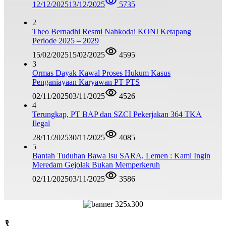
12/12/2025
13/12/2025
5735
2
Theo Bernadhi Resmi Nahkodai KONI Ketapang
Periode 2025 – 2029
15/02/2025
15/02/2025
4595
3
Ormas Dayak Kawal Proses Hukum Kasus
Penganiayaan Karyawan PT PTS
02/11/2025
03/11/2025
4526
4
Terungkap, PT BAP dan SZCI Pekerjakan 364 TKA
Ilegal
28/11/2025
30/11/2025
4085
5
Bantah Tuduhan Bawa Isu SARA, Lemen : Kami Ingin
Meredam Gejolak Bukan Memperkeruh
02/11/2025
03/11/2025
3586