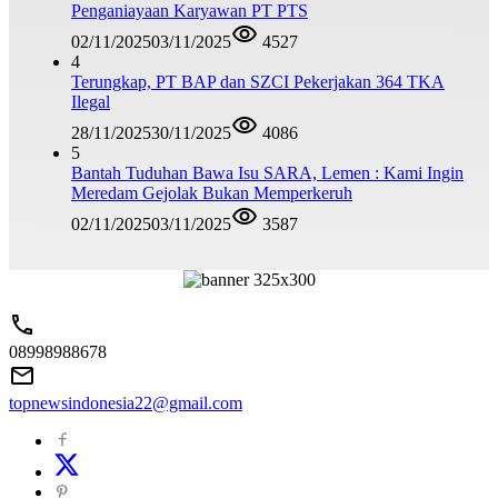
Penganiayaan Karyawan PT PTS
02/11/2025
03/11/2025
4527
4
Terungkap, PT BAP dan SZCI Pekerjakan 364 TKA
Ilegal
28/11/2025
30/11/2025
4086
5
Bantah Tuduhan Bawa Isu SARA, Lemen : Kami Ingin
Meredam Gejolak Bukan Memperkeruh
02/11/2025
03/11/2025
3587
08998988678
topnewsindonesia22@gmail.com