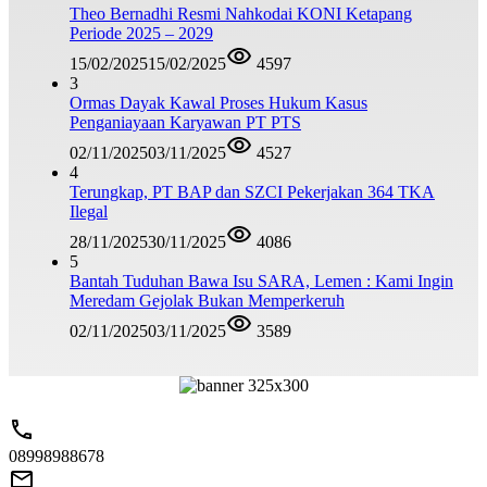
Theo Bernadhi Resmi Nahkodai KONI Ketapang
Periode 2025 – 2029
15/02/2025
15/02/2025
4597
3
Ormas Dayak Kawal Proses Hukum Kasus
Penganiayaan Karyawan PT PTS
02/11/2025
03/11/2025
4527
4
Terungkap, PT BAP dan SZCI Pekerjakan 364 TKA
Ilegal
28/11/2025
30/11/2025
4086
5
Bantah Tuduhan Bawa Isu SARA, Lemen : Kami Ingin
Meredam Gejolak Bukan Memperkeruh
02/11/2025
03/11/2025
3589
08998988678