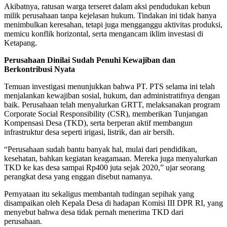
Akibatnya, ratusan warga terseret dalam aksi pendudukan kebun
milik perusahaan tanpa kejelasan hukum. Tindakan ini tidak hanya
menimbulkan keresahan, tetapi juga mengganggu aktivitas produksi,
memicu konflik horizontal, serta mengancam iklim investasi di
Ketapang.
Perusahaan Dinilai Sudah Penuhi Kewajiban dan
Berkontribusi Nyata
Temuan investigasi menunjukkan bahwa PT. PTS selama ini telah
menjalankan kewajiban sosial, hukum, dan administratifnya dengan
baik. Perusahaan telah menyalurkan GRTT, melaksanakan program
Corporate Social Responsibility (CSR), memberikan Tunjangan
Kompensasi Desa (TKD), serta berperan aktif membangun
infrastruktur desa seperti irigasi, listrik, dan air bersih.
“Perusahaan sudah bantu banyak hal, mulai dari pendidikan,
kesehatan, bahkan kegiatan keagamaan. Mereka juga menyalurkan
TKD ke kas desa sampai Rp400 juta sejak 2020,” ujar seorang
perangkat desa yang enggan disebut namanya.
Pernyataan itu sekaligus membantah tudingan sepihak yang
disampaikan oleh Kepala Desa di hadapan Komisi III DPR RI, yang
menyebut bahwa desa tidak pernah menerima TKD dari
perusahaan.