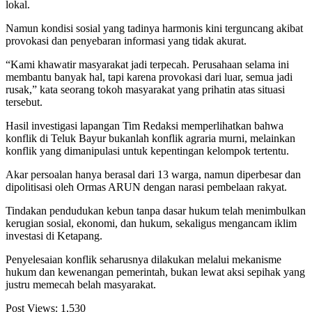
lokal.
Namun kondisi sosial yang tadinya harmonis kini terguncang akibat
provokasi dan penyebaran informasi yang tidak akurat.
“Kami khawatir masyarakat jadi terpecah. Perusahaan selama ini
membantu banyak hal, tapi karena provokasi dari luar, semua jadi
rusak,” kata seorang tokoh masyarakat yang prihatin atas situasi
tersebut.
Hasil investigasi lapangan Tim Redaksi memperlihatkan bahwa
konflik di Teluk Bayur bukanlah konflik agraria murni, melainkan
konflik yang dimanipulasi untuk kepentingan kelompok tertentu.
Akar persoalan hanya berasal dari 13 warga, namun diperbesar dan
dipolitisasi oleh Ormas ARUN dengan narasi pembelaan rakyat.
Tindakan pendudukan kebun tanpa dasar hukum telah menimbulkan
kerugian sosial, ekonomi, dan hukum, sekaligus mengancam iklim
investasi di Ketapang.
Penyelesaian konflik seharusnya dilakukan melalui mekanisme
hukum dan kewenangan pemerintah, bukan lewat aksi sepihak yang
justru memecah belah masyarakat.
Post Views:
1,530