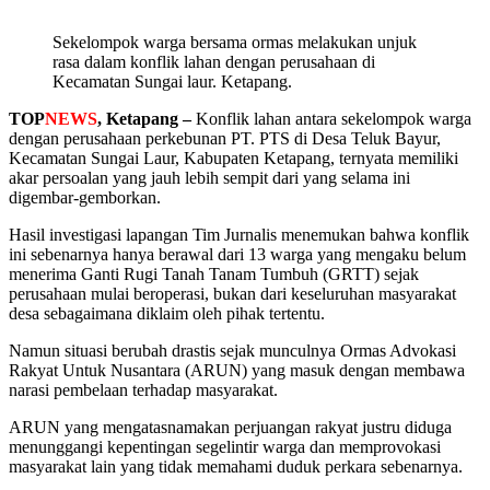
Sekelompok warga bersama ormas melakukan unjuk
rasa dalam konflik lahan dengan perusahaan di
Kecamatan Sungai laur. Ketapang.
TOP
NEWS
, Ketapang –
Konflik lahan antara sekelompok warga
dengan perusahaan perkebunan PT. PTS di Desa Teluk Bayur,
Kecamatan Sungai Laur, Kabupaten Ketapang, ternyata memiliki
akar persoalan yang jauh lebih sempit dari yang selama ini
digembar-gemborkan.
Hasil investigasi lapangan Tim Jurnalis menemukan bahwa konflik
ini sebenarnya hanya berawal dari 13 warga yang mengaku belum
menerima Ganti Rugi Tanah Tanam Tumbuh (GRTT) sejak
perusahaan mulai beroperasi, bukan dari keseluruhan masyarakat
desa sebagaimana diklaim oleh pihak tertentu.
Namun situasi berubah drastis sejak munculnya Ormas Advokasi
Rakyat Untuk Nusantara (ARUN) yang masuk dengan membawa
narasi pembelaan terhadap masyarakat.
ARUN yang mengatasnamakan perjuangan rakyat justru diduga
menunggangi kepentingan segelintir warga dan memprovokasi
masyarakat lain yang tidak memahami duduk perkara sebenarnya.