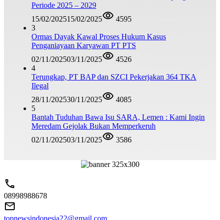
Periode 2025 – 2029
15/02/2025
15/02/2025
4595
3
Ormas Dayak Kawal Proses Hukum Kasus
Penganiayaan Karyawan PT PTS
02/11/2025
03/11/2025
4526
4
Terungkap, PT BAP dan SZCI Pekerjakan 364 TKA
Ilegal
28/11/2025
30/11/2025
4085
5
Bantah Tuduhan Bawa Isu SARA, Lemen : Kami Ingin
Meredam Gejolak Bukan Memperkeruh
02/11/2025
03/11/2025
3586
08998988678
topnewsindonesia22@gmail.com