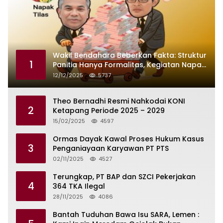
Wakil Bendahara Beberkan Fakta: Struktur
1
Panitia Hanya Formalitas, Kegiatan Napak
Tilas Dikendalikan Martin dan Kamboja
12/12/2025
5737
Theo Bernadhi Resmi Nahkodai KONI
2
Ketapang Periode 2025 – 2029
15/02/2025
4597
Ormas Dayak Kawal Proses Hukum Kasus
3
Penganiayaan Karyawan PT PTS
02/11/2025
4527
Terungkap, PT BAP dan SZCI Pekerjakan
4
364 TKA Ilegal
28/11/2025
4086
Bantah Tuduhan Bawa Isu SARA, Lemen :