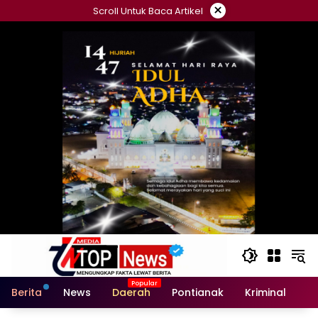
Langsung
×
Scroll Untuk Baca Artikel
ke
konten
Berita
News
Daerah
Pontianak
Kriminal
Po