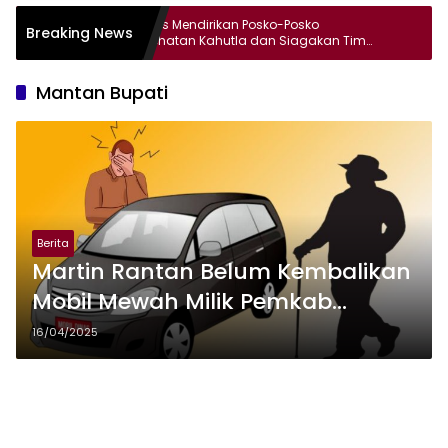
Dinkes Mendirikan Posko-Posko
Mery S
Breaking News
Kesehatan Kahutla dan Siagakan Tim
di Bal
Medis
Mantan Bupati
Berita
Martin Rantan Belum Kembalikan
Mobil Mewah Milik Pemkab
Ketapang
16/04/2025