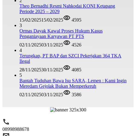
2
Theo Bernadhi Resmi Nahkodai KONI Ketapang
Periode 2025 – 2029
15/02/2025
15/02/2025
4595
3
Ormas Dayak Kawal Proses Hukum Kasus
Penganiayaan Karyawan PT PTS
02/11/2025
03/11/2025
4526
4
Terungkap, PT BAP dan SZCI Pekerjakan 364 TKA
Ilegal
28/11/2025
30/11/2025
4085
5
Bantah Tuduhan Bawa Isu SARA, Lemen : Kami Ingin
Meredam Gejolak Bukan Memperkeruh
02/11/2025
03/11/2025
3586
08998988678