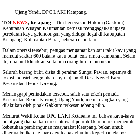
Ujang Yandi, DPC LAKI Ketapang.
TOP
NEWS
, Ketapang
– Tim Penegakan Hukum (Gakkum)
Kehutanan Wilayah Kalimantan berhasil menggagalkan upaya
peredaran kayu gelondongan yang diduga ilegal di Kabupaten
Ketapang, Kalimantan Barat, beberapa hari lalu.
Dalam operasi tersebut, petugas mengamankan satu rakit kayu yang
memuat sekitar 600 batang kayu bulat jenis rimba campuran. Selain
itu, dua unit klotok air serta lima orang turut diamankan.
Seluruh barang bukti disita di perairan Sungai Pawan, tepatnya di
lokasi industri pengolahan kayu tujuan di Desa Negeri Baru,
Kecamatan Benua Kayong.
Menanggapi penindakan tersebut, salah satu tokoh pemuda
Kecamatan Benua Kayong, Ujang Yandi, menilai langkah yang
dilakukan oleh pihak Gakkum terkesan tebang pilih.
Menurut Wakil Ketua DPC LAKI Ketapang ini, bahwa kayu-kayu
bulat yang diamankan itu sejatinya diperuntukkan untuk memenuhi
kebutuhan pembangunan masyarakat Ketapang, bukan untuk
diperjualbelikan ke luar daerah apalagi untuk keperluan ekspor.