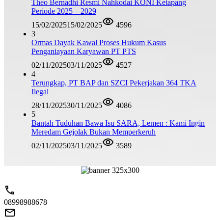
Theo Bernadhi Resmi Nahkodai KONI Ketapang
Periode 2025 – 2029
15/02/2025
15/02/2025
4596
3
Ormas Dayak Kawal Proses Hukum Kasus
Penganiayaan Karyawan PT PTS
02/11/2025
03/11/2025
4527
4
Terungkap, PT BAP dan SZCI Pekerjakan 364 TKA
Ilegal
28/11/2025
30/11/2025
4086
5
Bantah Tuduhan Bawa Isu SARA, Lemen : Kami Ingin
Meredam Gejolak Bukan Memperkeruh
02/11/2025
03/11/2025
3589
08998988678