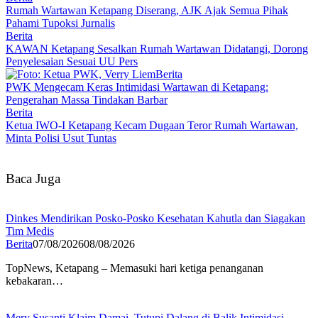
Rumah Wartawan Ketapang Diserang, AJK Ajak Semua Pihak
Pahami Tupoksi Jurnalis
Berita
KAWAN Ketapang Sesalkan Rumah Wartawan Didatangi, Dorong
Penyelesaian Sesuai UU Pers
Berita
PWK Mengecam Keras Intimidasi Wartawan di Ketapang:
Pengerahan Massa Tindakan Barbar
Berita
Ketua IWO-I Ketapang Kecam Dugaan Teror Rumah Wartawan,
Minta Polisi Usut Tuntas
Baca Juga
Dinkes Mendirikan Posko-Posko Kesehatan Kahutla dan Siagakan
Tim Medis
Berita
07/08/2026
08/08/2026
TopNews, Ketapang – Memasuki hari ketiga penanganan
kebakaran…
Mery Susanti Klaim Damai, Tutupi Dalang di Balik Intimidasi