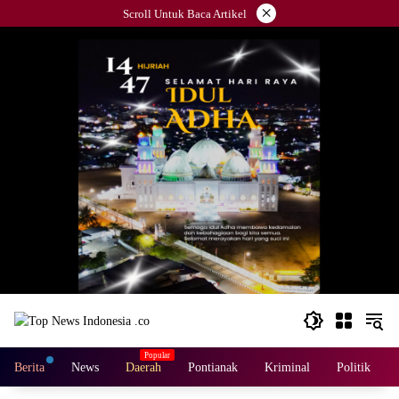
Langsung
×
Scroll Untuk Baca Artikel
ke
konten
Berita
News
Daerah
Pontianak
Kriminal
Politik