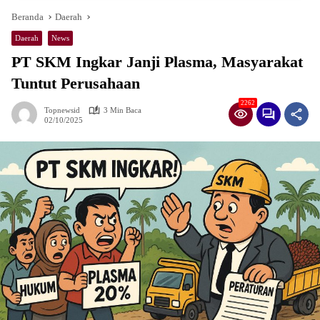
Beranda
Daerah
Daerah
News
PT SKM Ingkar Janji Plasma, Masyarakat
Tuntut Perusahaan
2262
Topnewsid
3 Min Baca
02/10/2025