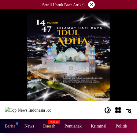
Langsung
×
Scroll Untuk Baca Artikel
ke
konten
Berita
News
Daerah
Pontianak
Kriminal
Politik