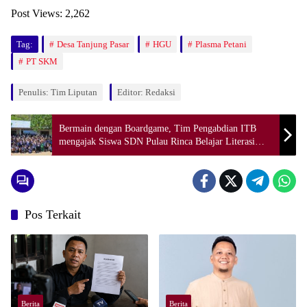
Post Views:
2,262
Tag:
Desa Tanjung Pasar
HGU
Plasma Petani
PT SKM
Penulis: Tim Liputan
Editor: Redaksi
Bermain dengan Boardgame, Tim Pengabdian ITB
mengajak Siswa SDN Pulau Rinca Belajar Literasi
Sains
Pos Terkait
Berita
Berita