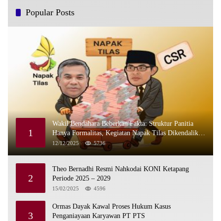
Popular Posts
Wakil Bendahara Beberkan Fakta: Struktur Panitia
1
Hanya Formalitas, Kegiatan Napak Tilas Dikendalikan
Martin dan Kamboja
12/12/2025
5736
Theo Bernadhi Resmi Nahkodai KONI Ketapang
2
Periode 2025 – 2029
15/02/2025
4596
Ormas Dayak Kawal Proses Hukum Kasus
3
Penganiayaan Karyawan PT PTS