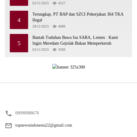
02/11/2025
4527
Terungkap, PT BAP dan SZCI Pekerjakan 364 TKA
4
Ilegal
28/11/2025
4086
Bantah Tuduhan Bawa Isu SARA, Lemen : Kami
5
Ingin Meredam Gejolak Bukan Memperkeruh
02/11/2025
3589
08998988678
topnewsindonesia22@gmail.com