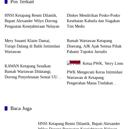
Pos Terkait
Berita
Berita
HNSI Ketapang Resmi Dilantik,
Dinkes Mendirikan Posko-Posko
Bupati Alexander Wilyo Dorong
Kesehatan Kahutla dan Siagakan
Penguatan Kesejahteraan Nelayan
Tim Medis
Berita
Berita
Mery Susanti Klaim Damai,
Rumah Wartawan Ketapang
Tutupi Dalang di Balik Intimidasi
Diserang, AJK Ajak Semua Pihak
Wartawan
Pahami Tupoksi Jurnalis
Berita
Berita
KAWAN Ketapang Sesalkan
Rumah Wartawan Didatangi,
PWK Mengecam Keras Intimidasi
Dorong Penyelesaian Sesuai UU
Wartawan di Ketapang:
Pers
Pengerahan Massa Tindakan
Barbar
Baca Juga
HNSI Ketapang Resmi Dilantik, Bupati Alexander