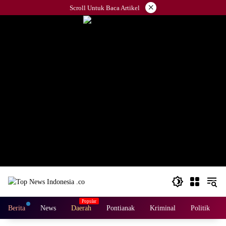
Langsung
×
Scroll Untuk Baca Artikel
ke
konten
Berita
News
Daerah
Pontianak
Kriminal
Politik