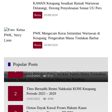
KAWAN Ketapang Sesalkan Rumah Wartawan
Didatangi, Dorong Penyelesaian Sesuai UU Pers
Berita
05/08/2026
PWK Mengecam Keras Intimidasi Wartawan di
Ketapang: Pengerahan Massa Tindakan Barbar
Berita
05/08/2026
Popular Posts
Wakil Bendahara Beberkan Fakta: Struktur Panitia
1
Hanya Formalitas, Kegiatan Napak Tilas Dikendalikan
Martin dan Kamboja
12/12/2025
5737
Theo Bernadhi Resmi Nahkodai KONI Ketapang
2
Periode 2025 – 2029
15/02/2025
4596
Ormas Dayak Kawal Proses Hukum Kasus