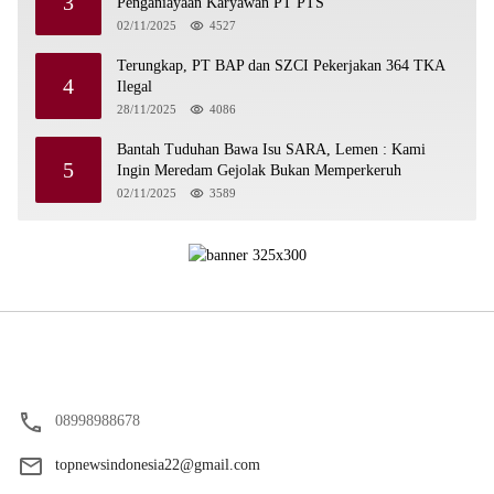
3
Penganiayaan Karyawan PT PTS
02/11/2025
4527
Terungkap, PT BAP dan SZCI Pekerjakan 364 TKA
4
Ilegal
28/11/2025
4086
Bantah Tuduhan Bawa Isu SARA, Lemen : Kami
5
Ingin Meredam Gejolak Bukan Memperkeruh
02/11/2025
3589
08998988678
topnewsindonesia22@gmail.com