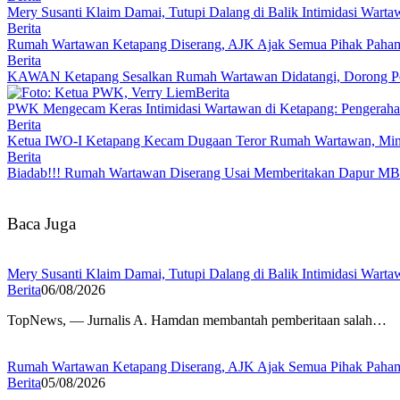
Mery Susanti Klaim Damai, Tutupi Dalang di Balik Intimidasi Warta
Berita
Rumah Wartawan Ketapang Diserang, AJK Ajak Semua Pihak Pahami
Berita
KAWAN Ketapang Sesalkan Rumah Wartawan Didatangi, Dorong Pen
Berita
PWK Mengecam Keras Intimidasi Wartawan di Ketapang: Pengeraha
Berita
Ketua IWO-I Ketapang Kecam Dugaan Teror Rumah Wartawan, Minta
Berita
Biadab!!! Rumah Wartawan Diserang Usai Memberitakan Dapur M
Baca Juga
Mery Susanti Klaim Damai, Tutupi Dalang di Balik Intimidasi Warta
Berita
06/08/2026
TopNews, — Jurnalis A. Hamdan membantah pemberitaan salah…
Rumah Wartawan Ketapang Diserang, AJK Ajak Semua Pihak Pahami
Berita
05/08/2026