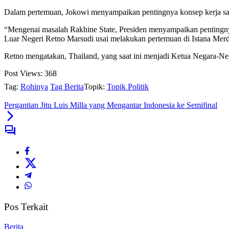
Dalam pertemuan, Jokowi menyampaikan pentingnya konsep kerja sam
“Mengenai masalah Rakhine State, Presiden menyampaikan pentingny
Luar Negeri Retno Marsudi usai melakukan pertemuan di Istana Merd
Retno mengatakan, Thailand, yang saat ini menjadi Ketua Negara-N
Post Views:
368
Tag:
Rohinya
Tag Berita
Topik:
Topik Politik
Pergantian Jitu Luis Milla yang Mengantar Indonesia ke Semifinal
Pos Terkait
Berita