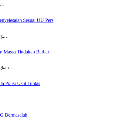
an…
yelesaian Sesuai UU Pers
ng,…
n Massa Tindakan Barbar
ngkan…
 Polisi Usut Tuntas
BG Bermasalah