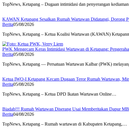
TopNews, Ketapang – Dugaan intimidasi dan penyerangan kediam
KAWAN Ketapang Sesalkan Rumah Wartawan Didatangi, Dorong Pen
Berita
05/08/2026
TopNews, Ketapang – Ketua Koalisi Wartawan (KAWAN) Ketapan
PWK Mengecam Keras Intimidasi Wartawan di Ketapang: Pengeraha
Berita
05/08/2026
TopNews, Ketapang — Persatuan Wartawan Kalbar (PWK) melaya
Ketua IWO-I Ketapang Kecam Dugaan Teror Rumah Wartawan, Minta
Berita
05/08/2026
TopNews, Ketapang – Ketua DPD Ikatan Wartawan Online…
Biadab!!! Rumah Wartawan Diserang Usai Memberitakan Dapur M
Berita
04/08/2026
TopNews, Ketapang – Rumah wartawan di Kabupaten Ketapang,…