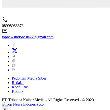
08998988678
topnewsindonesia22@gmail.com
Pedoman Media Siber
Redaksi
Kode Etik
Kontak
PT. Tribuana Kalbar Media - All Rights Reserved - © 2020
×