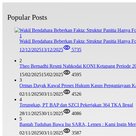
Popular Posts
1
Wakil Bendahara Beberkan Fakta: Struktur Panitia Hanya F
12/12/2025
13/12/2025
5735
2
Theo Bernadhi Resmi Nahkodai KONI Ketapang Periode 2
15/02/2025
15/02/2025
4595
3
Ormas Dayak Kawal Proses Hukum Kasus Penganiayaan 
02/11/2025
03/11/2025
4526
4
Terungkap, PT BAP dan SZCI Pekerjakan 364 TKA Ilegal
28/11/2025
30/11/2025
4086
5
Bantah Tuduhan Bawa Isu SARA, Lemen : Kami Ingin Me
02/11/2025
03/11/2025
3587