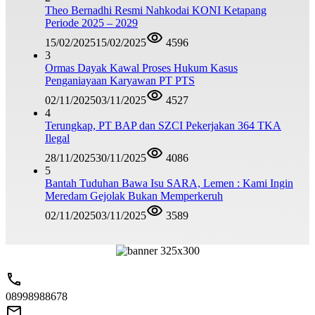
Theo Bernadhi Resmi Nahkodai KONI Ketapang
Periode 2025 – 2029
15/02/2025
15/02/2025
4596
3
Ormas Dayak Kawal Proses Hukum Kasus
Penganiayaan Karyawan PT PTS
02/11/2025
03/11/2025
4527
4
Terungkap, PT BAP dan SZCI Pekerjakan 364 TKA
Ilegal
28/11/2025
30/11/2025
4086
5
Bantah Tuduhan Bawa Isu SARA, Lemen : Kami Ingin
Meredam Gejolak Bukan Memperkeruh
02/11/2025
03/11/2025
3589
08998988678