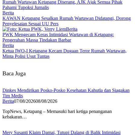
Rumah Wartawan Ketapang Diserang, AJK Ajak Semua Pihak
Pahami Tupoksi Jurnalis
Berita
KAWAN Ketapang Sesalkan Rumah Wartawan Didatangi, Dorong
Penyelesaian Sesuai UU Pers
Berita
PWK Mengecam Keras Intimidasi Wartawan di Ketapang:
Pengerahan Massa Tindakan Barbar
Berita
Ketua IWO-I Ketapang Kecam Dugaan Teror Rumah Wartawan,
Minta Polisi Usut Tuntas
Baca Juga
Dinkes Mendirikan Posko-Posko Kesehatan Kahutla dan Siagakan
Tim Medis
Berita
07/08/2026
08/08/2026
TopNews, Ketapang – Memasuki hari ketiga penanganan
kebakaran…
Mery Susanti Klaim Damai, Tutupi Dalang di Balik Intimidasi