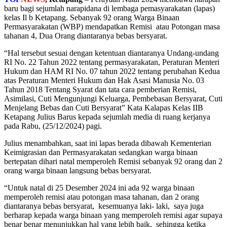
baru bagi sejumlah narapidana di lembaga pemasyarakatan (lapas)
kelas Il b Ketapang. Sebanyak 92 orang Warga Binaan
Permasyarakatan (WBP) mendapatkan Remisi atau Potongan masa
tahanan 4, Dua Orang diantaranya bebas bersyarat.
“Hal tersebut sesuai dengan ketentuan diantaranya Undang-undang
RI No. 22 Tahun 2022 tentang permasyarakatan, Peraturan Menteri
Hukum dan HAM RI No. 07 tahun 2022 tentang perubahan Kedua
atas Peraturan Menteri Hukum dan Hak Asasi Manusia No. 03
Tahun 2018 Tentang Syarat dan tata cara pemberian Remisi,
Asimilasi, Cuti Mengunjungi Keluarga, Pembebasan Bersyarat, Cuti
Menjelang Bebas dan Cuti Bersyarat” Kata Kalapas Kelas IIB
Ketapang Julius Barus kepada sejumlah media di ruang kerjanya
pada Rabu, (25/12/2024) pagi.
Julius menambahkan, saat ini lapas berada dibawah Kementerian
Keimigrasian dan Permasyarakatan sedangkan warga binaan
bertepatan dihari natal memperoleh Remisi sebanyak 92 orang dan 2
orang warga binaan langsung bebas bersyarat.
“Untuk natal di 25 Desember 2024 ini ada 92 warga binaan
memperoleh remisi atau potongan masa tahanan, dan 2 orang
diantaranya bebas bersyarat, kesemuanya laki- laki, saya juga
berharap kepada warga binaan yang memperoleh remisi agar supaya
benar benar menunjukkan hal yang lebih baik, sehingga ketika