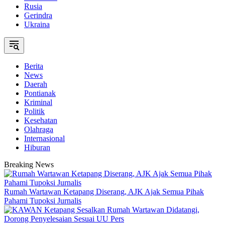
Rusia
Gerindra
Ukraina
Berita
News
Daerah
Pontianak
Kriminal
Politik
Kesehatan
Olahraga
Internasional
Hiburan
Breaking News
Rumah Wartawan Ketapang Diserang, AJK Ajak Semua Pihak
Pahami Tupoksi Jurnalis