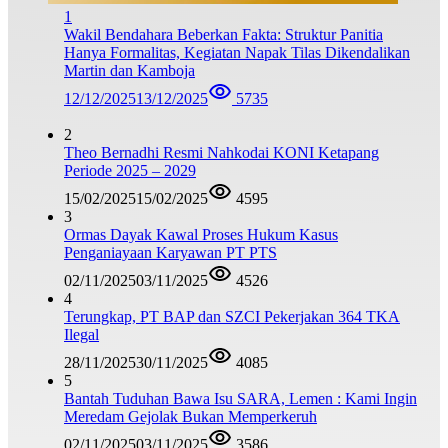
1
Wakil Bendahara Beberkan Fakta: Struktur Panitia
Hanya Formalitas, Kegiatan Napak Tilas Dikendalikan
Martin dan Kamboja
12/12/2025
13/12/2025
5735
2
Theo Bernadhi Resmi Nahkodai KONI Ketapang
Periode 2025 – 2029
15/02/2025
15/02/2025
4595
3
Ormas Dayak Kawal Proses Hukum Kasus
Penganiayaan Karyawan PT PTS
02/11/2025
03/11/2025
4526
4
Terungkap, PT BAP dan SZCI Pekerjakan 364 TKA
Ilegal
28/11/2025
30/11/2025
4085
5
Bantah Tuduhan Bawa Isu SARA, Lemen : Kami Ingin
Meredam Gejolak Bukan Memperkeruh
02/11/2025
03/11/2025
3586