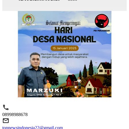
08998988678
topnewsindonesia22@gmail.com