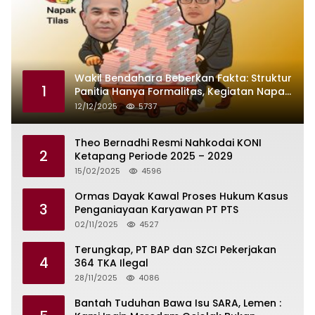
Wakil Bendahara Beberkan Fakta: Struktur
1
Panitia Hanya Formalitas, Kegiatan Napak
Tilas Dikendalikan Martin dan Kamboja
12/12/2025
5737
Theo Bernadhi Resmi Nahkodai KONI
2
Ketapang Periode 2025 – 2029
15/02/2025
4596
Ormas Dayak Kawal Proses Hukum Kasus
3
Penganiayaan Karyawan PT PTS
02/11/2025
4527
Terungkap, PT BAP dan SZCI Pekerjakan
4
364 TKA Ilegal
28/11/2025
4086
Bantah Tuduhan Bawa Isu SARA, Lemen :