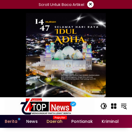
Langsung
×
Scroll Untuk Baca Artikel
ke
konten
Berita
News
Daerah
Pontianak
Kriminal
Po