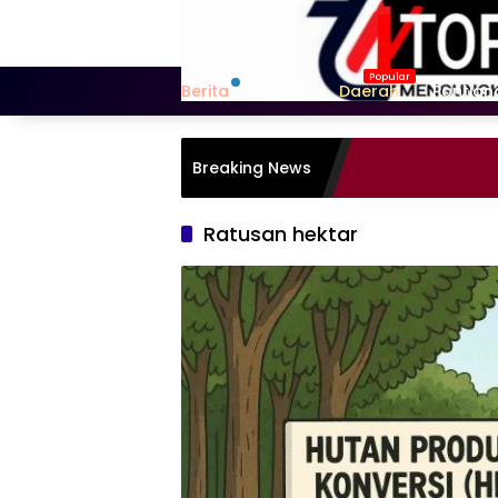
Langsung
ke
konten
Berita
News
Daerah
Pontian
Breaking News
Ratusan hektar