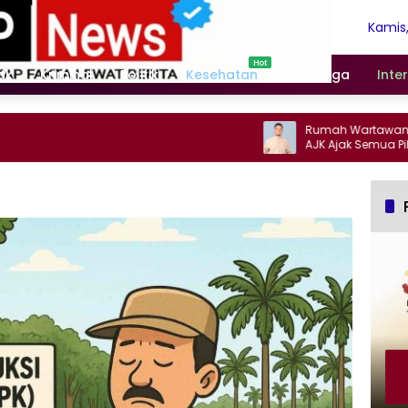
Kamis,
Agust
2026
ak
Kriminal
Politik
Kesehatan
Olahraga
Inte
Rumah Wartawan Ketapa
AJK Ajak Semua Pihak Pa
Jurnalis