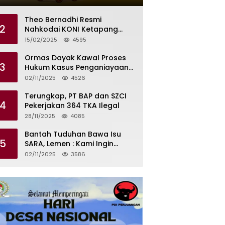
Tilas Dikendalikan Martin dan
Kamboja
Theo Bernadhi Resmi
2
Nahkodai KONI Ketapang
Periode 2025 – 2029
15/02/2025
4595
Ormas Dayak Kawal Proses
3
Hukum Kasus Penganiayaan
Karyawan PT PTS
02/11/2025
4526
Terungkap, PT BAP dan SZCI
4
Pekerjakan 364 TKA Ilegal
28/11/2025
4085
Bantah Tuduhan Bawa Isu
5
SARA, Lemen : Kami Ingin
Meredam Gejolak Bukan
02/11/2025
3586
Memperkeruh