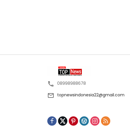
08998988678
topnewsindonesia22@gmail.com