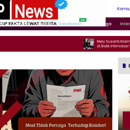
Kamis,
Agust
2026
ak
Kriminal
Politik
Kesehatan
Olahraga
Inte
Mery Susanti Klaim Dam
di Balik Intimidasi Wa