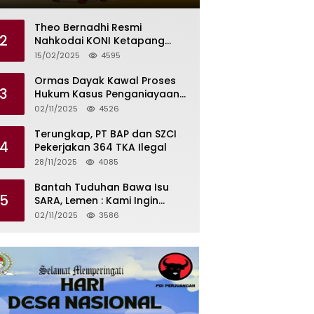
Tilas Dikendalikan Martin dan
Kamboja
Theo Bernadhi Resmi
2
Nahkodai KONI Ketapang
Periode 2025 – 2029
15/02/2025
4595
Ormas Dayak Kawal Proses
3
Hukum Kasus Penganiayaan
Karyawan PT PTS
02/11/2025
4526
Terungkap, PT BAP dan SZCI
4
Pekerjakan 364 TKA Ilegal
28/11/2025
4085
Bantah Tuduhan Bawa Isu
5
SARA, Lemen : Kami Ingin
Meredam Gejolak Bukan
02/11/2025
3586
Memperkeruh