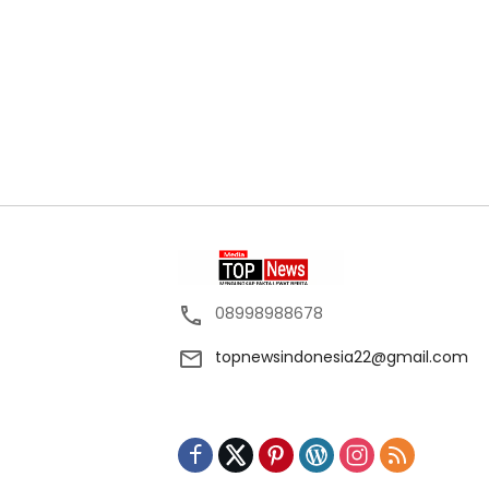
08998988678
topnewsindonesia22@gmail.com