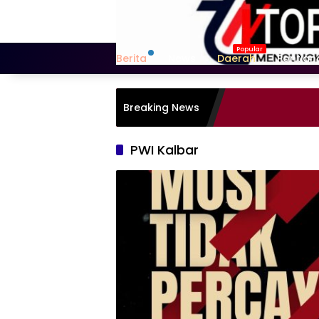
Langsung
ke
konten
Berita
News
Daerah
Pontian
Breaking News
PWI Kalbar