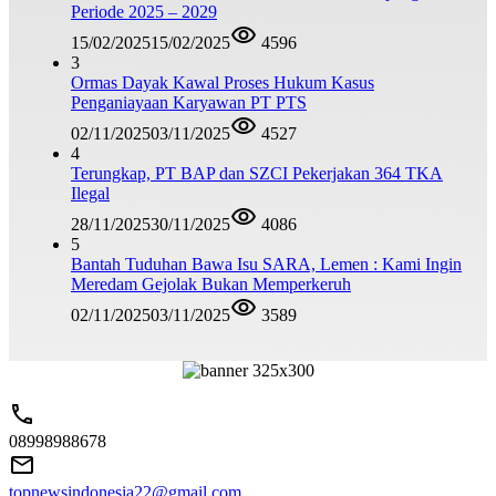
Periode 2025 – 2029
15/02/2025
15/02/2025
4596
3
Ormas Dayak Kawal Proses Hukum Kasus
Penganiayaan Karyawan PT PTS
02/11/2025
03/11/2025
4527
4
Terungkap, PT BAP dan SZCI Pekerjakan 364 TKA
Ilegal
28/11/2025
30/11/2025
4086
5
Bantah Tuduhan Bawa Isu SARA, Lemen : Kami Ingin
Meredam Gejolak Bukan Memperkeruh
02/11/2025
03/11/2025
3589
08998988678
topnewsindonesia22@gmail.com