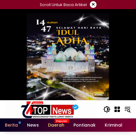
Langsung
×
Scroll Untuk Baca Artikel
ke
konten
Berita
News
Daerah
Pontianak
Kriminal
Po