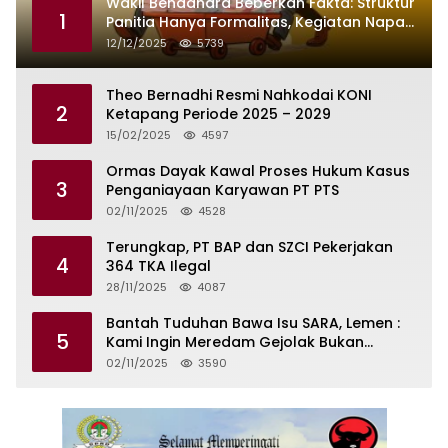
Wakil Bendahara Beberkan Fakta: Struktur
1
Panitia Hanya Formalitas, Kegiatan Napak
Tilas Dikendalikan Martin dan Kamboja
12/12/2025
5739
Theo Bernadhi Resmi Nahkodai KONI
2
Ketapang Periode 2025 – 2029
15/02/2025
4597
Ormas Dayak Kawal Proses Hukum Kasus
3
Penganiayaan Karyawan PT PTS
02/11/2025
4528
Terungkap, PT BAP dan SZCI Pekerjakan
4
364 TKA Ilegal
28/11/2025
4087
Bantah Tuduhan Bawa Isu SARA, Lemen :
5
Kami Ingin Meredam Gejolak Bukan
Memperkeruh
02/11/2025
3590