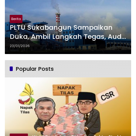
Berita
PLTU Sukabangun Sampaikan
Duka, Ambil Langkah Tegas, Audit
Total Mitra Kerja
23/01/2026
Popular Posts