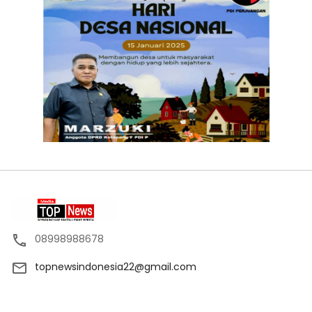
08998988678
topnewsindonesia22@gmail.com