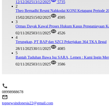
12/12/2025
13/12/2025
5735
2
Theo Bernadhi Resmi Nahkodai KONI Ketapang Periode 2
15/02/2025
15/02/2025
4595
3
Ormas Dayak Kawal Proses Hukum Kasus Penganiayaan 
02/11/2025
03/11/2025
4526
4
Terungkap, PT BAP dan SZCI Pekerjakan 364 TKA Ilegal
28/11/2025
30/11/2025
4085
5
Bantah Tuduhan Bawa Isu SARA, Lemen : Kami Ingin Me
02/11/2025
03/11/2025
3586
08998988678
topnewsindonesia22@gmail.com