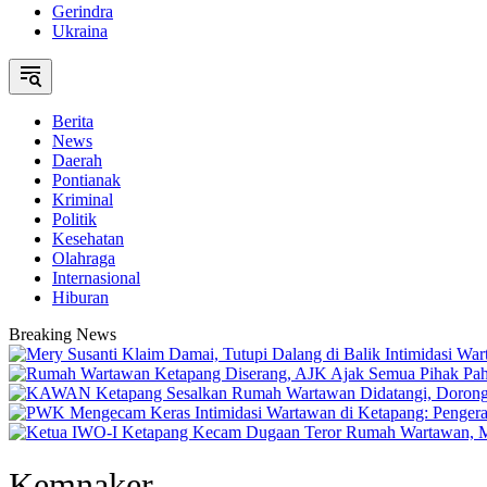
Gerindra
Ukraina
Berita
News
Daerah
Pontianak
Kriminal
Politik
Kesehatan
Olahraga
Internasional
Hiburan
Breaking News
Kemnaker