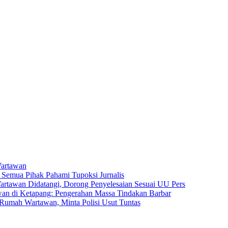
Wartawan
Semua Pihak Pahami Tupoksi Jurnalis
awan Didatangi, Dorong Penyelesaian Sesuai UU Pers
n di Ketapang: Pengerahan Massa Tindakan Barbar
umah Wartawan, Minta Polisi Usut Tuntas