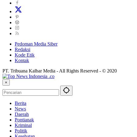
Pedoman Media Siber
Redaksi
Kode Etik
Kontak
PT. Tribuana Kalbar Media - All Rights Reserved - © 2020
×
Berita
News
Daerah
Pontianak
Kriminal
Politik
Kesehatan