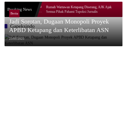
ang di Balik
Rumah Wartawan Ketapang Diserang, AJK Ajak
Breaking News
Semua Pihak Pahami Tupoksi Jurnalis
Berita
Jadi Sorotan, Dugaan Monopoli Proyek
Gapeksindo
APBD Ketapang dan Keterlibatan ASN
23/01/2025