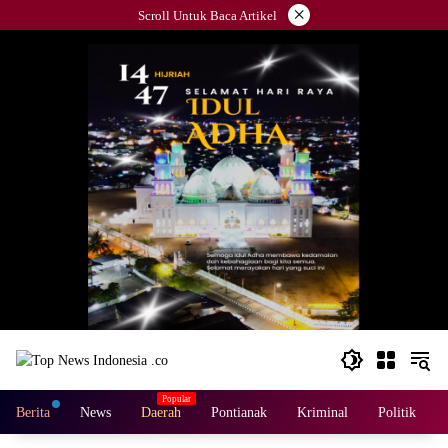
Langsung
×
Scroll Untuk Baca Artikel
ke
konten
Berita
News
Daerah
Pontianak
Kriminal
Politik