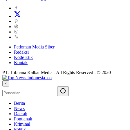
Pedoman Media Siber
Redaksi
Kode Etik
Kontak
PT. Tribuana Kalbar Media - All Rights Reserved - © 2020
×
Berita
News
Daerah
Pontianak
Kriminal
Politik