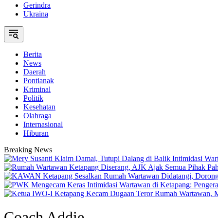
Gerindra
Ukraina
Berita
News
Daerah
Pontianak
Kriminal
Politik
Kesehatan
Olahraga
Internasional
Hiburan
Breaking News
Coach Addie