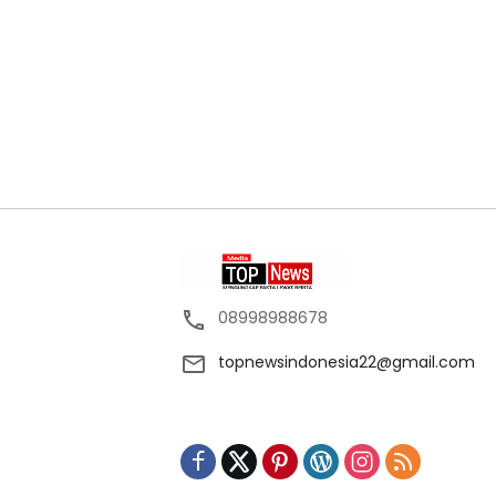
08998988678
topnewsindonesia22@gmail.com