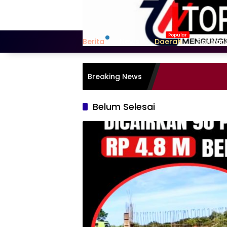
Langsung
ke
konten
Berita
News
Daerah
Pontian
Breaking News
Belum Selesai