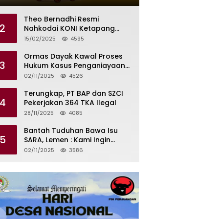
Tilas Dikendalikan Martin dan
Kamboja
Theo Bernadhi Resmi
2
Nahkodai KONI Ketapang
Periode 2025 – 2029
15/02/2025
4595
Ormas Dayak Kawal Proses
3
Hukum Kasus Penganiayaan
Karyawan PT PTS
02/11/2025
4526
Terungkap, PT BAP dan SZCI
4
Pekerjakan 364 TKA Ilegal
28/11/2025
4085
Bantah Tuduhan Bawa Isu
5
SARA, Lemen : Kami Ingin
Meredam Gejolak Bukan
02/11/2025
3586
Memperkeruh