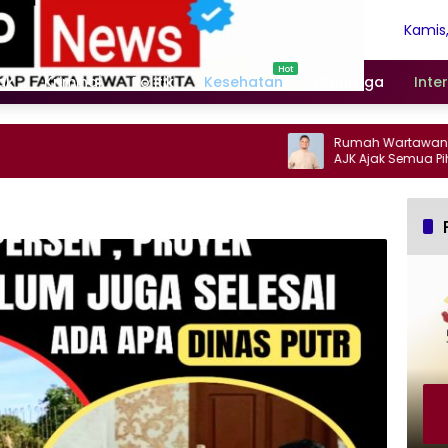
Kamis,
Agust
2026
ak
Kriminal
Politik
Kesehatan
Olahraga
Inte
Rumah Wartawan Ketap
AJK Ajak Semua Pihak P
Jurnalis