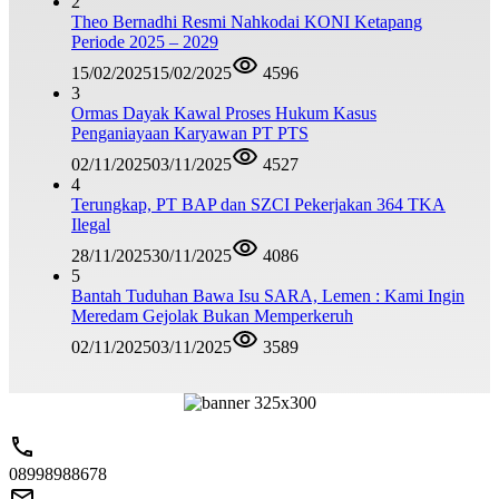
2
Theo Bernadhi Resmi Nahkodai KONI Ketapang
Periode 2025 – 2029
15/02/2025
15/02/2025
4596
3
Ormas Dayak Kawal Proses Hukum Kasus
Penganiayaan Karyawan PT PTS
02/11/2025
03/11/2025
4527
4
Terungkap, PT BAP dan SZCI Pekerjakan 364 TKA
Ilegal
28/11/2025
30/11/2025
4086
5
Bantah Tuduhan Bawa Isu SARA, Lemen : Kami Ingin
Meredam Gejolak Bukan Memperkeruh
02/11/2025
03/11/2025
3589
08998988678