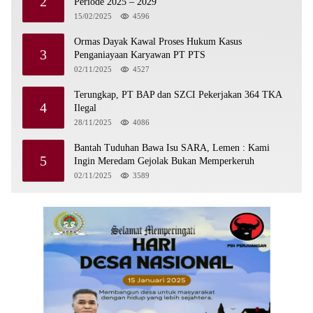
2
Periode 2025 – 2029
15/02/2025
4596
Ormas Dayak Kawal Proses Hukum Kasus
3
Penganiayaan Karyawan PT PTS
02/11/2025
4527
Terungkap, PT BAP dan SZCI Pekerjakan 364 TKA
4
Ilegal
28/11/2025
4086
Bantah Tuduhan Bawa Isu SARA, Lemen : Kami
5
Ingin Meredam Gejolak Bukan Memperkeruh
02/11/2025
3589