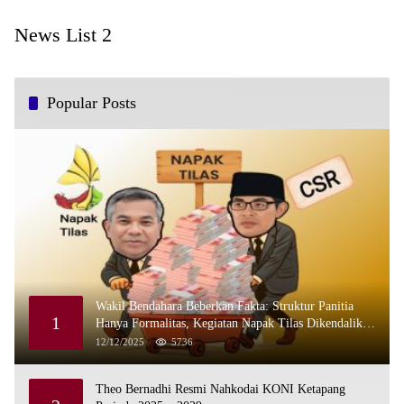
News List 2
Popular Posts
Wakil Bendahara Beberkan Fakta: Struktur Panitia
1
Hanya Formalitas, Kegiatan Napak Tilas Dikendalikan
Martin dan Kamboja
12/12/2025
5736
Theo Bernadhi Resmi Nahkodai KONI Ketapang