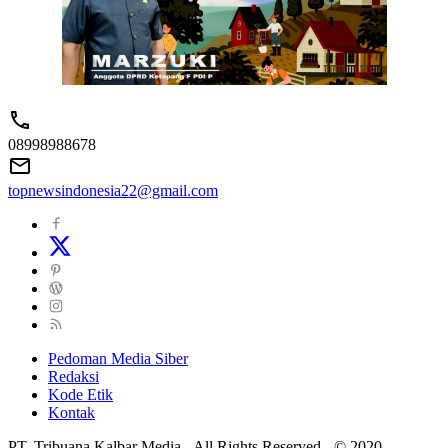
08998988678
topnewsindonesia22@gmail.com
Pedoman Media Siber
Redaksi
Kode Etik
Kontak
PT. Tribuana Kalbar Media - All Rights Reserved - © 2020