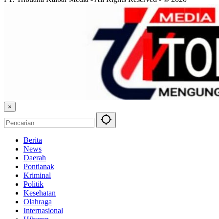
×
Berita
News
Daerah
Pontianak
Kriminal
Politik
Kesehatan
Olahraga
Internasional