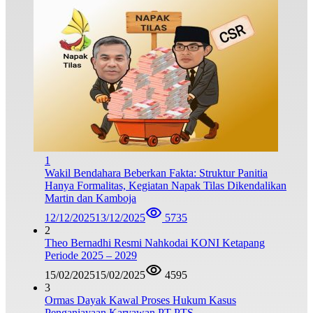
1
Wakil Bendahara Beberkan Fakta: Struktur Panitia
Hanya Formalitas, Kegiatan Napak Tilas Dikendalikan
Martin dan Kamboja
12/12/2025
13/12/2025
5735
2
Theo Bernadhi Resmi Nahkodai KONI Ketapang
Periode 2025 – 2029
15/02/2025
15/02/2025
4595
3
Ormas Dayak Kawal Proses Hukum Kasus
Penganiayaan Karyawan PT PTS