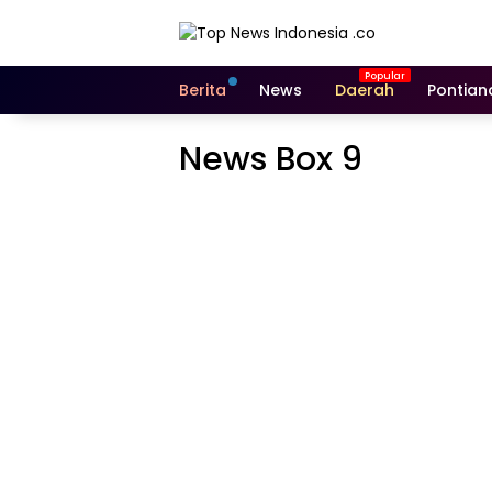
Berita
News
Daerah
Pontian
News Box 9