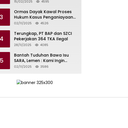
Periode 2025 – 2029
15/02/2025
4595
Ormas Dayak Kawal Proses
3
Hukum Kasus Penganiayaan
Karyawan PT PTS
02/11/2025
4526
Terungkap, PT BAP dan SZCI
4
Pekerjakan 364 TKA Ilegal
28/11/2025
4085
Bantah Tuduhan Bawa Isu
5
SARA, Lemen : Kami Ingin
Meredam Gejolak Bukan
02/11/2025
3586
Memperkeruh