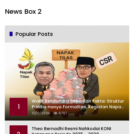
News Box 2
Popular Posts
Wakil Bendahara Beberkan Fakta: Struktur
1
Panitia Hanya Formalitas, Kegiatan Napak
Tilas Dikendalikan Martin dan Kamboja
12/12/2025
5737
Theo Bernadhi Resmi Nahkodai KONI