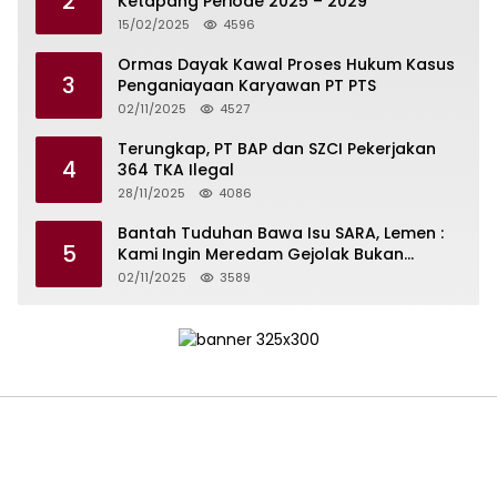
2
Ketapang Periode 2025 – 2029
15/02/2025
4596
Ormas Dayak Kawal Proses Hukum Kasus
3
Penganiayaan Karyawan PT PTS
02/11/2025
4527
Terungkap, PT BAP dan SZCI Pekerjakan
4
364 TKA Ilegal
28/11/2025
4086
Bantah Tuduhan Bawa Isu SARA, Lemen :
5
Kami Ingin Meredam Gejolak Bukan
Memperkeruh
02/11/2025
3589