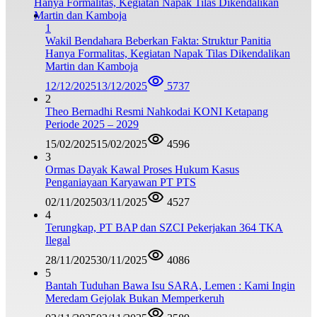
1
Wakil Bendahara Beberkan Fakta: Struktur Panitia
Hanya Formalitas, Kegiatan Napak Tilas Dikendalikan
Martin dan Kamboja
12/12/2025
13/12/2025
5737
2
Theo Bernadhi Resmi Nahkodai KONI Ketapang
Periode 2025 – 2029
15/02/2025
15/02/2025
4596
3
Ormas Dayak Kawal Proses Hukum Kasus
Penganiayaan Karyawan PT PTS
02/11/2025
03/11/2025
4527
4
Terungkap, PT BAP dan SZCI Pekerjakan 364 TKA
Ilegal
28/11/2025
30/11/2025
4086
5
Bantah Tuduhan Bawa Isu SARA, Lemen : Kami Ingin
Meredam Gejolak Bukan Memperkeruh